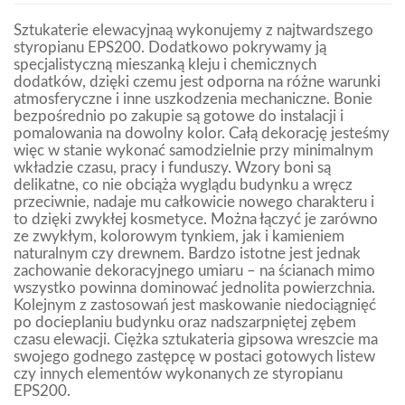
Sztukaterie elewacyjnaą wykonujemy z najtwardszego
styropianu EPS200. Dodatkowo pokrywamy ją
specjalistyczną mieszanką kleju i chemicznych
dodatków, dzięki czemu jest odporna na różne warunki
atmosferyczne i inne uszkodzenia mechaniczne. Bonie
bezpośrednio po zakupie są gotowe do instalacji i
pomalowania na dowolny kolor. Całą dekorację jesteśmy
więc w stanie wykonać samodzielnie przy minimalnym
wkładzie czasu, pracy i funduszy. Wzory boni są
delikatne, co nie obciąża wyglądu budynku a wręcz
przeciwnie, nadaje mu całkowicie nowego charakteru i
to dzięki zwykłej kosmetyce. Można łączyć je zarówno
ze zwykłym, kolorowym tynkiem, jak i kamieniem
naturalnym czy drewnem. Bardzo istotne jest jednak
zachowanie dekoracyjnego umiaru – na ścianach mimo
wszystko powinna dominować jednolita powierzchnia.
Kolejnym z zastosowań jest maskowanie niedociągnięć
po docieplaniu budynku oraz nadszarpniętej zębem
czasu elewacji. Ciężka sztukateria gipsowa wreszcie ma
swojego godnego zastępcę w postaci gotowych listew
czy innych elementów wykonanych ze styropianu
EPS200.