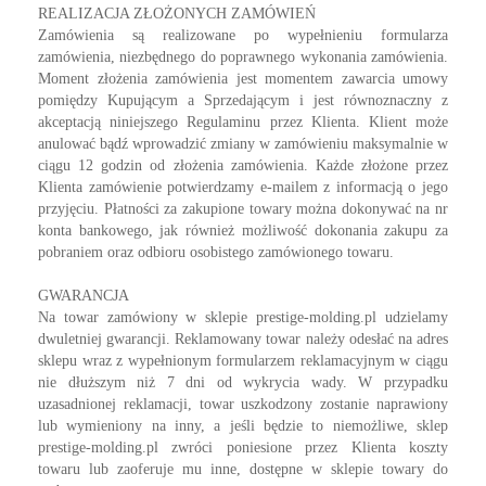
REALIZACJA ZŁOŻONYCH ZAMÓWIEŃ
Zamówienia są realizowane po wypełnieniu formularza
zamówienia, niezbędnego do poprawnego wykonania zamówienia.
Moment złożenia zamówienia jest momentem zawarcia umowy
pomiędzy Kupującym a Sprzedającym i jest równoznaczny z
akceptacją niniejszego Regulaminu przez Klienta. Klient może
anulować bądź wprowadzić zmiany w zamówieniu maksymalnie w
ciągu 12 godzin od złożenia zamówienia. Każde złożone przez
Klienta zamówienie potwierdzamy e-mailem z informacją o jego
przyjęciu. Płatności za zakupione towary można dokonywać na nr
konta bankowego, jak również możliwość dokonania zakupu za
pobraniem oraz odbioru osobistego zamówionego towaru.
GWARANCJA
Na towar zamówiony w sklepie prestige-molding.pl udzielamy
dwuletniej gwarancji. Reklamowany towar należy odesłać na adres
sklepu wraz z wypełnionym formularzem reklamacyjnym w ciągu
nie dłuższym niż 7 dni od wykrycia wady. W przypadku
uzasadnionej reklamacji, towar uszkodzony zostanie naprawiony
lub wymieniony na inny, a jeśli będzie to niemożliwe, sklep
prestige-molding.pl zwróci poniesione przez Klienta koszty
towaru lub zaoferuje mu inne, dostępne w sklepie towary do