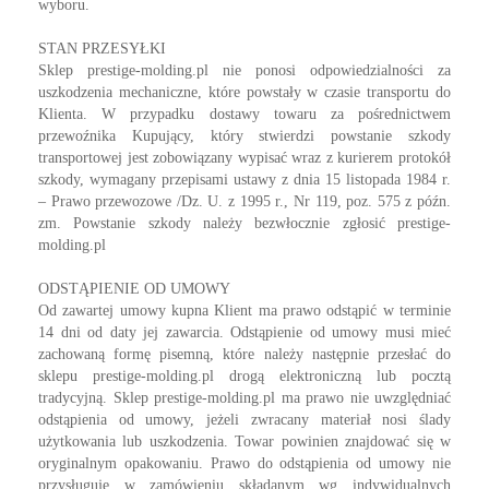
wyboru.
STAN PRZESYŁKI
Sklep prestige-molding.pl nie ponosi odpowiedzialności za
uszkodzenia mechaniczne, które powstały w czasie transportu do
Klienta. W przypadku dostawy towaru za pośrednictwem
przewoźnika Kupujący, który stwierdzi powstanie szkody
transportowej jest zobowiązany wypisać wraz z kurierem protokół
szkody, wymagany przepisami ustawy z dnia 15 listopada 1984 r.
– Prawo przewozowe /Dz. U. z 1995 r., Nr 119, poz. 575 z późn.
zm. Powstanie szkody należy bezwłocznie zgłosić prestige-
molding.pl
ODSTĄPIENIE OD UMOWY
Od zawartej umowy kupna Klient ma prawo odstąpić w terminie
14 dni od daty jej zawarcia. Odstąpienie od umowy musi mieć
zachowaną formę pisemną, które należy następnie przesłać do
sklepu prestige-molding.pl drogą elektroniczną lub pocztą
tradycyjną. Sklep prestige-molding.pl ma prawo nie uwzględniać
odstąpienia od umowy, jeżeli zwracany materiał nosi ślady
użytkowania lub uszkodzenia. Towar powinien znajdować się w
oryginalnym opakowaniu. Prawo do odstąpienia od umowy nie
przysługuje w zamówieniu składanym wg indywidualnych