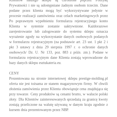
Klientów naszego sklepu są chronione poprzez Politykę
Prywatności i nie są udostępniane żadnym osobom trzecim. Dane
podane przez klienta mogą być wykorzystywane jedynie w
procesie realizacji zamówienia oraz celach marketingowych przez
Po poprawnym wypełnieniu formularza rejestracyjnego konto
Klienta w systemie zostanie uaktywnione. Każdorazowe
zarejestrowanie lub zalogowanie do systemu sklepu oznacza
wyrażenie zgody na wykorzystanie danych osobowych podanych
w formularzu rejestracyjnym (na podstawie art. 23 ust. 1 pkt 2 i
pkt 3 ustawy z dnia 29 sierpnia 1997 r. o ochronie danych
osobowych/ Dz. U. Nr 133, poz. 883 z późn. zm.). Podane w
formularzu rejestracyjnym dane Klienta zostają wprowadzone do
bazy danych sklepu esztukateria.eu.
CENY
Prezentowana na stronie internetowej sklepu prestige-molding.pl
oferta nie jest tożsama ze stanem magazynowym firmy. W chwili
złożenia zamówienia przez Klienta obowiązuje cena znajdująca się
przy towarze. Ceny produktów są cenami brutto, w walucie polski
złoty. Dla Klientów zainteresowanych sprzedażą za granicę kwoty
zostają przeliczone na walutę używaną w danym kraju zgodnie z
kursem dnia prezentowanym przez NBP.