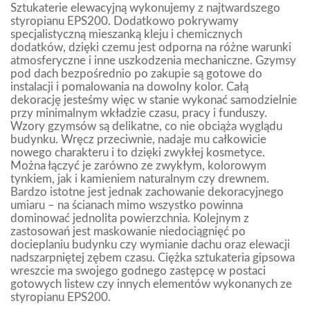
Sztukaterie elewacyjną wykonujemy z najtwardszego
styropianu EPS200. Dodatkowo pokrywamy
specjalistyczną mieszanką kleju i chemicznych
dodatków, dzięki czemu jest odporna na różne warunki
atmosferyczne i inne uszkodzenia mechaniczne. Gzymsy
pod dach bezpośrednio po zakupie są gotowe do
instalacji i pomalowania na dowolny kolor. Całą
dekorację jesteśmy więc w stanie wykonać samodzielnie
przy minimalnym wkładzie czasu, pracy i funduszy.
Wzory gzymsów są delikatne, co nie obciąża wyglądu
budynku. Wręcz przeciwnie, nadaje mu całkowicie
nowego charakteru i to dzięki zwykłej kosmetyce.
Można łączyć je zarówno ze zwykłym, kolorowym
tynkiem, jak i kamieniem naturalnym czy drewnem.
Bardzo istotne jest jednak zachowanie dekoracyjnego
umiaru – na ścianach mimo wszystko powinna
dominować jednolita powierzchnia. Kolejnym z
zastosowań jest maskowanie niedociągnięć po
docieplaniu budynku czy wymianie dachu oraz elewacji
nadszarpniętej zębem czasu. Ciężka sztukateria gipsowa
wreszcie ma swojego godnego zastępcę w postaci
gotowych listew czy innych elementów wykonanych ze
styropianu EPS200.