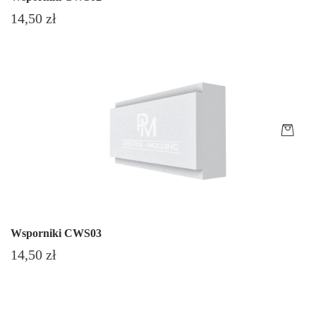
Cena
14,50 zł
Wsporniki CWS03
Cena
14,50 zł