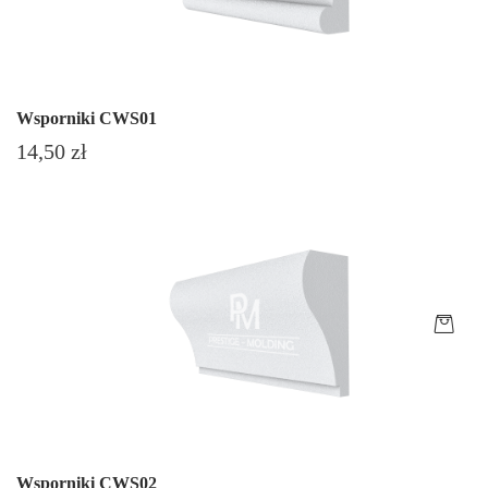
Wsporniki CWS01
Cena
14,50 zł
Wsporniki CWS02