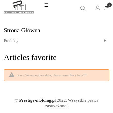
Toggle
☰
0
navigation
Strona Główna
Produkty
Articles favorite
Sorry, We are update data, please come back later!!!!
©
Prestige-molding.pl
2022. Wszystkie prawa
zastrzeżone!